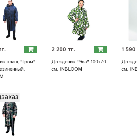
тг.
2 200 тг.
1 590 
ик-плащ "Гром"
Дождевик "Эва" 100х70
Дожде
езиненный,
см, INBLOOM
см, I
OM
заказ