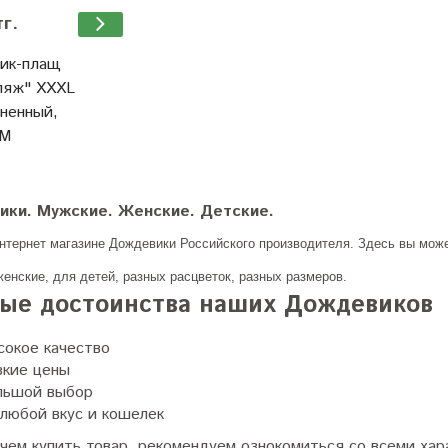
тг.
ик-плащ
ляж" XXXL
ненный,
OM
ки. Мужские. Женские. Детские.
нтернет магазине Дождевики Российского производителя. Здесь вы може
женские, для детей, разных расцветок, разных размеров.
ные достоинства наших Дождевиков
сокое качество
зкие цены
льшой выбор
любой вкус и кошелек
чем купить товар, рекомендуем ознокомиться со всеми хар