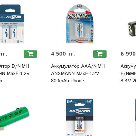
тг.
4 500 тг.
6 990
ятор D/NiMH
Аккумулятор ААА/NiMH
Аккуму
N MaxE 1.2V
ANSMANN MaxE 1.2V
Е/NiM
h
800mAh Phone
8.4V 