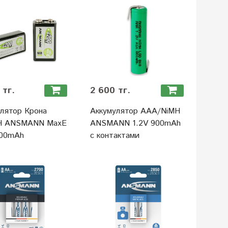
 тг.
2 600 тг.
лятор Крона
Аккумулятор ААА/NiMH
H ANSMANN MaxE
ANSMANN 1.2V 900mAh
200mAh
с контактами