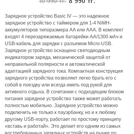
10 990 тг.
8 990 тг.
Зарядное устройство Basic IV — это надежное
зарядное устройство с таймером
для 1-4 NiMH-
аккумуляторов типоразмера AA или AAA.
В комплект
входят 4 перезаряжаемые батарейки AA/1300 мАч и
USB-кабель для зарядки с разъемом Micro-USB.
Зарядное устройство оснащено светодиодным
индикатором заряда, механической защитой от
неправильной полярности и автоматической
адаптацией зарядного тока. Компактная конструкция
зарядного устройства позволяет легко брать его с
собой в поездку или всегда иметь под рукой для
активного отдыха. В сочетании с подходящим блоком
питания зарядное устройство также может работать
полностью мобильно. Зарядное устройство можно
подключить не только к пауэрбанку, но и к любому
другому USB-порту, работает по простому принципу
«вставь и работай». Это делает его одним из самых
востребованных зарядных устройств на рынке по