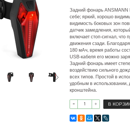
Задний фонарь ANSMANN Bik
себе; яркий, хорошо видим
видимость боковых зон по
датчик замедления, которы
включает стоп-сигнал, что
движения сзади. Благодар
180 мАч,
время работы сост
USB-кабеля его можно заря
Задний фонарь имеет степе
воздействию сильного дожд
всех типов. Простой в исп
удобным в использовании, 
кронштейна.
В КОРЗИ