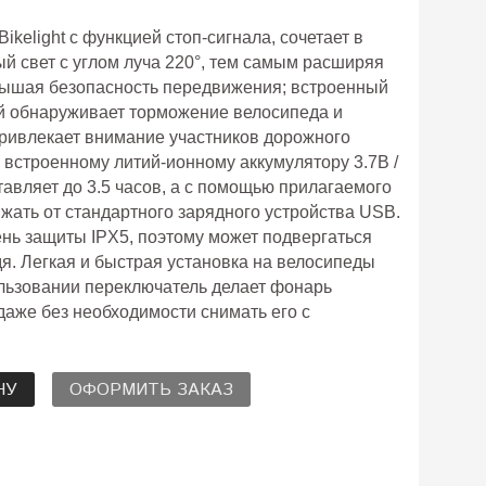
elight с функцией стоп-сигнала, сочетает в
ый свет с углом луча 220°, тем самым расширяя
вышая безопасность передвижения; встроенный
й обнаруживает торможение велосипеда и
 привлекает внимание участников дорожного
я встроенному литий-ионному аккумулятору
3.7В /
авляет до 3.5 часов, а с помощью прилагаемого
жать от стандартного зарядного устройства USB.
нь защиты IPX5, поэтому может подвергаться
я. Легкая и быстрая установка на велосипеды
ользовании переключатель делает фонарь
даже без необходимости снимать его с
НУ
ОФОРМИТЬ ЗАКАЗ