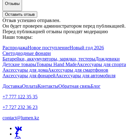
Отзывы
Оставить отзыв
Отзыв успешно отправлен.
Он будет проверен администратором перед публикацией.
Перед публикацией отзывы проходят модерацию
Наши товары:
Распродажа
Новое поступление
Новый год 2026
Светодиодные фонари
Батарейки, аккумуляторы, зарядки, тестеры
Дождевики
Детские товары
Товары Hand Made
Аксессуары для спорта
Аксессуары для дома
Аксессуары для смартфонов
Аксессуары для фонарей
Аксессуары для автомобиля
Доставка
Оплата
Контакты
Обратная связь
Блог
+7 777 122 35 35
+7 727 232 36 23
contact@lumen.kz