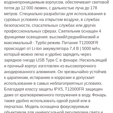
водонепроницаемым корпусом, обеспечивает световой
поток до 12 000 люмен, с дальностью луча до 178
метров. Специально разработан для использования в
суровых условиях на открытом воздухе, в службах
безопасности, спасательных службах или других
профессиональных сферах. Светильник оснащен 4
функциями освещения: высокий/средний/низкий и
максимальный - Турбо режим. Питание T12000FR
происходит от Li-Ion аккумулятора 7,4 В | 5000 мАч,
который можно легко и удобно зарядить через
зарядное гнездо USB Type C в фонаре. Нескользящий
и прочный корпус изготовлен из высокопрочного
анодированного алюминия. Он чрезвычайно устойчив
к царапинам, истиранию и коррозии и допускает
использование в самых неблагоприятных условиях.
Благодаря классу защиты IPX5, T12000FR защищен
даже от кратковременного погружения в воду. Фонарь
также удобно использовать одной рукой или в
перчатках. Модель оснащена фокусируемым
объективом для универсальной регулировки света и