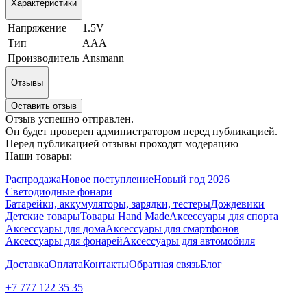
Характеристики
Напряжение
1.5V
Тип
ААА
Производитель
Ansmann
Отзывы
Оставить отзыв
Отзыв успешно отправлен.
Он будет проверен администратором перед публикацией.
Перед публикацией отзывы проходят модерацию
Наши товары:
Распродажа
Новое поступление
Новый год 2026
Светодиодные фонари
Батарейки, аккумуляторы, зарядки, тестеры
Дождевики
Детские товары
Товары Hand Made
Аксессуары для спорта
Аксессуары для дома
Аксессуары для смартфонов
Аксессуары для фонарей
Аксессуары для автомобиля
Доставка
Оплата
Контакты
Обратная связь
Блог
+7 777 122 35 35