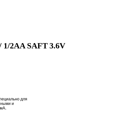
/ 1/2AA SAFT 3.6V
пециально для
нными и
 мА.