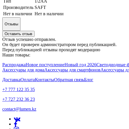
Тип
1/2AA
Производитель
SAFT
Нет в наличии
Нет в наличии
Отзывы
Оставить отзыв
Отзыв успешно отправлен.
Он будет проверен администратором перед публикацией.
Перед публикацией отзывы проходят модерацию
Наши товары:
Распродажа
Новое поступление
Новый год 2026
Светодиодные 
Аксессуары для дома
Аксессуары для смартфонов
Аксессуары д
Доставка
Оплата
Контакты
Обратная связь
Блог
+7 777 122 35 35
+7 727 232 36 23
contact@lumen.kz