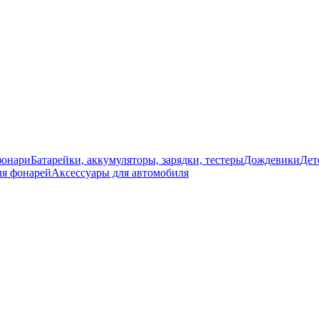
фонари
Батарейки, аккумуляторы, зарядки, тестеры
Дождевики
Дет
ля фонарей
Аксессуары для автомобиля