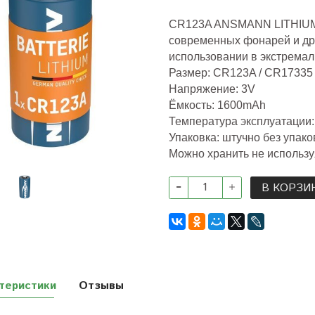
CR123A ANSMANN LITHIUM
современных фонарей и др
использовании в экстрема
Размер: CR123A / CR17335
Напряжение: 3V
Ёмкость: 16
00mAh
Температура эксплуатации: 
Упаковка: штучно без упако
Можно хранить не использу
В КОРЗИ
теристики
Отзывы