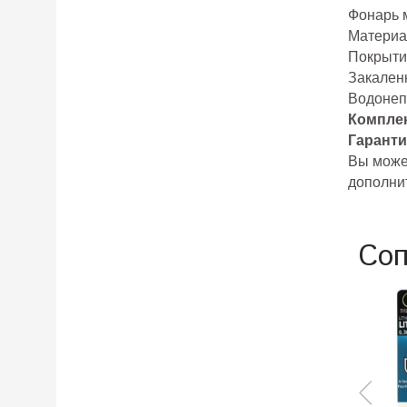
Фонарь м
Материа
Покрытие
Закален
Водонеп
Комплек
Гаранти
Вы може
дополнит
Соп