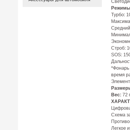
Светоди
Режимы
Турбо: 1
Максимал
Средний:
Минимал
Экономн
Строб: 
SOS: 15
Дальност
*Фонарь
время р
Элементы
Размер
Вес:
72 
ХАРАКТ
Цифрова
Схема з
Противо
Легкое 