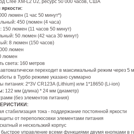
од Cree XM-L2 U2, ресурс 50 000 часов, США
 яркости:
000 люмен (1 час 50 минут*)
ьный: 450 (люмен (4 часа)
 150 люмен (11 часов 50 минут)
ьный: 50 люмен (42 часа 30 минут)
ый: 8 люмен (150 часов)
1000 люмен
0 люмен
ь света: 160 метров
 автоматически переходит в максимальный режим через 5 м
аботы в Турбо режиме указано суммарно
 питания: 2*3V CR123A (Lithium) или 1*18650 (Li-ion)
ы:
122 мм (длина) * 24 мм (диаметр)
грамм (без элементов питания)
ЕРИСТИКИ:
я стабилизация тока - поддержание постоянной яркости
ащиты от переполюсовки элементами питания
скатный и нескользкий корпус
и быстрое управление всеми функциями двумя кнопками в 