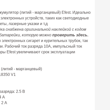
умулятор (литий - марганцевый) Efest.
Идеально
электронных устройств, таких как светодиодные
ты, лазерные указки и т.д
ка снабжена оригинальной наклейкой с кодом
 батарейки, которую можно
проверить здесь.
электронных сигарет и курительных трубок, так
чи. Рабочий ток разряда 10А, импульсный ток
оры Efest увеличивают срок эксплуатации
 (литий - марганцевый)
 18350 V1
азряда: 2.5 В
4 А
 2 А