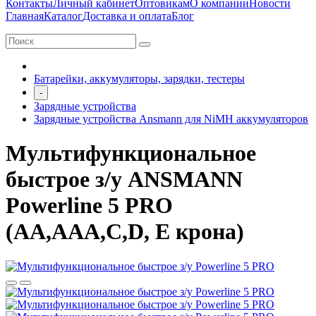
Контакты
Личный кабинет
Оптовикам
О компании
Новости
Главная
Каталог
Доставка и оплата
Блог
Батарейки, аккумуляторы, зарядки, тестеры
-
Зарядные устройства
Зарядные устройства Ansmann для NiMH аккумуляторов
Мультифункциональное
быстрое з/у ANSMANN
Powerline 5 PRO
(AA,ААА,С,D, Е крона)